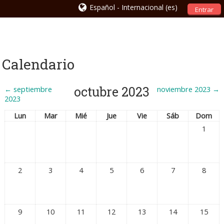
Español - Internacional ‎(es)‎
Entrar
Calendario
octubre 2023
←
septiembre
noviembre 2023
→
2023
Lun
Mar
Mié
Jue
Vie
Sáb
Dom
1
2
3
4
5
6
7
8
9
10
11
12
13
14
15