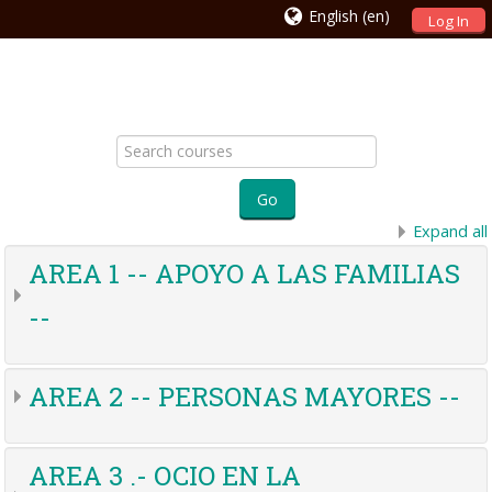
English ‎(en)‎
Log In
Search
courses
Go
Expand all
AREA 1 -- APOYO A LAS FAMILIAS
--
AREA 2 -- PERSONAS MAYORES --
AREA 3 .- OCIO EN LA